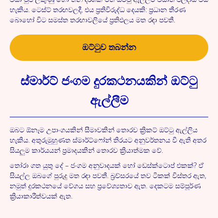
හැකිය. ටෙස්ට් තරඟවලදී, එය ප්‍රතිවිරුද්ධ දෙයකි: ප්‍රධාන තීරණ
බොහෝ විට සමස්ත තරඟාවලියේ ප්‍රතිඵලය මත රඳා පවතී.
ඔට්ටුව තබන්න
ස්මාර්ට් ජංගම දුරකථනයකින් ඔට්ටු
ඇල්ලීම
ඔබට ඕනෑම උපාංගයකින් සීමාවකින් තොරව ක්‍රිකට් ඔට්ටු ඇල්ලිය
හැකිය. අතුරුමුහුණත ස්මාර්ට්ෆෝන් තිරයට අනුවර්තනය වී ඇති අතර
සියලුම කාර්යයන් ප්‍රමාදයකින් තොරව ක්‍රියාත්මක වේ.
තෝරා ගත යුතු දේ – ජංගම අනුවාදයක් හෝ ඩෙස්ක්ටොප් එකක්? ඒ
සියල්ල ඔබගේ පුරුදු මත රඳා පවතී. බ්‍රව්සරයේ තව ටිකක් විස්තර ඇත,
නමුත් දුරකථනයේ වේගය සහ ප්‍රවේශ්‍යතාව ඇත. දෙකටම සම්පූර්ණ
ක්‍රියාකාරීත්වයක් ඇත.