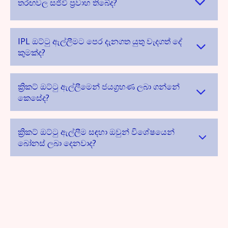
තරඟවල සජීවී ප්‍රවාහ තිබේද?
IPL ඔට්ටු ඇල්ලීමට පෙර දැනගත යුතු වැදගත් දේ
කුමක්ද?
ක්‍රිකට් ඔට්ටු ඇල්ලීමෙන් ජයග්‍රහණ ලබා ගන්නේ
කෙසේද?
ක්‍රිකට් ඔට්ටු ඇල්ලීම සඳහා ඔවුන් විශේෂයෙන්
බෝනස් ලබා දෙනවාද?