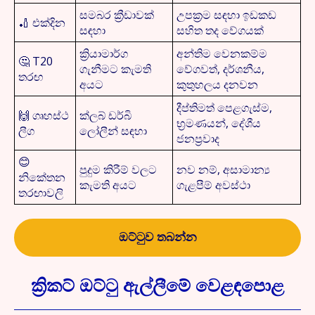
සමබර ක්‍රීඩාවක්
උපක්‍රම සඳහා ඉඩකඩ
🏏 එක්දින
සඳහා
සහිත තද වේගයක්
ක්‍රියාමාර්ග
අන්තිම වෙනකම්ම
🤔 T20
ගැනීමට කැමති
වේගවත්, දර්ශනීය,
තරඟ
අයට
කුතුහලය දනවන
දීප්තිමත් පෙළගැස්ම,
🙌 ගෘහස්ථ
ක්ලබ් ඩර්බි
භ්‍රමණයන්, දේශීය
ලීග
ලෝලීන් සඳහා
ජනප්‍රවාද
😊
පුදුම කිරීම් වලට
නව නම්, අසාමාන්‍ය
නිකේතන
කැමති අයට
ගැළපීම් අවස්ථා
තරඟාවලි
ඔට්ටුව තබන්න
ක්‍රිකට් ඔට්ටු ඇල්ලීමේ වෙළඳපොළ