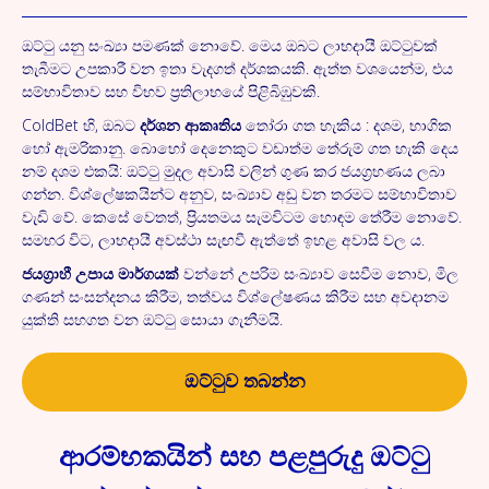
ඔට්ටු යනු සංඛ්‍යා පමණක් නොවේ. මෙය ඔබට ලාභදායී ඔට්ටුවක්
තැබීමට උපකාරී වන ඉතා වැදගත් දර්ශකයකි. ඇත්ත වශයෙන්ම, එය
සම්භාවිතාව සහ විභව ප්‍රතිලාභයේ පිළිබිඹුවකි.
ColdBet හි, ඔබට
දර්ශන ආකෘතිය
තෝරා ගත හැකිය : දශම, භාගික
හෝ ඇමරිකානු. බොහෝ දෙනෙකුට වඩාත්ම තේරුම් ගත හැකි දෙය
නම් දශම එකයි: ඔට්ටු මුදල අවාසි වලින් ගුණ කර ජයග්‍රහණය ලබා
ගන්න. විශ්ලේෂකයින්ට අනුව, සංඛ්‍යාව අඩු වන තරමට සම්භාවිතාව
වැඩි වේ. කෙසේ වෙතත්, ප්‍රියතමය සැමවිටම හොඳම තේරීම නොවේ.
සමහර විට, ලාභදායී අවස්ථා සැඟවී ඇත්තේ ඉහළ අවාසි වල ය.
ජයග්‍රාහී උපාය මාර්ගයක්
වන්නේ උපරිම සංඛ්‍යාව සෙවීම නොව, මිල
ගණන් සංසන්දනය කිරීම, තත්වය විශ්ලේෂණය කිරීම සහ අවදානම
යුක්ති සහගත වන ඔට්ටු සොයා ගැනීමයි.
ඔට්ටුව තබන්න
ආරම්භකයින් සහ පළපුරුදු ඔට්ටු