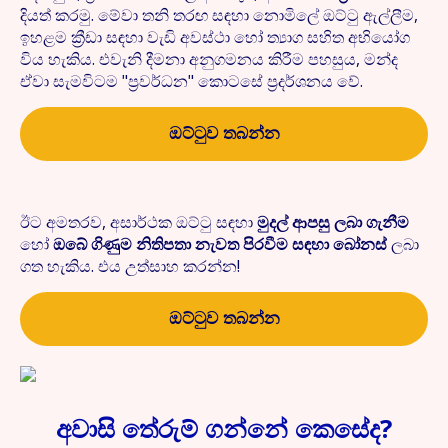
දියත් කරමු. මේවා තනි තරඟ සඳහා නොමිලේ ඔට්ටු ඇල්ලීම,
ඉහළම ක්‍රීඩා සඳහා වැඩි අවස්ථා හෝ ත්‍යාග සහිත අභියෝග
විය හැකිය. එවැනි දීමනා අනුගමනය කිරීම පහසුය, මන්ද
ඒවා සැමවිටම "ප්‍රවර්ධන" කොටසේ ප්‍රදර්ශනය වේ.
ඔට්ටුව තබන්න
ඊට අමතරව, අසාර්ථක ඔට්ටු සඳහා
මුදල් ආපසු ලබා ගැනීම
හෝ
ඔබේ ගිණුම නිතිපතා නැවත පිරවීම සඳහා බෝනස්
ලබා
ගත හැකිය. එය උත්සාහ කරන්න!
ඔට්ටුව තබන්න
අවාසි තේරුම් ගන්නේ කෙසේද?