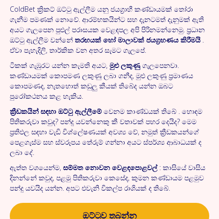
ColdBet ක්‍රිකට් ඔට්ටු ඇල්ලීම යනු ජයග්‍රාහී කණ්ඩායමක් තෝරා
ගැනීම පමණක් නොවේ. ආරම්භකයින්ට සහ දැනටමත් දැනුමක් ඇති
අයට ගැලපෙන පුළුල් පරාසයක වෙළඳපල අපි පිරිනමන්නෙමු. ප්‍රධාන
ඔට්ටු ඇල්ලීම වන්නේ
තරඟයක් හෝ මාලාවක් ජයග්‍රහණය කිරීමයි
.
ඒවා පැහැදිලි, තාර්කික වන අතර සැමට ගැලපේ.
ටිකක් ගැඹුරට යන්න කැමති අයට,
මුළු ලකුණු
ගැලපෙනවා.
කණ්ඩායමක් කොපමණ ලකුණු ලබා ගනීද, මුළු ලකුණු ප්‍රමාණය
කොපමණද, නැතහොත් කඩුලු කීයක් තිබේද යන්න ඔබට
පුරෝකථනය කළ හැකිය.
ක්‍රීඩකයින් සඳහා ඔට්ටු ඇල්ලීමේ
වෙනම කාණ්ඩයක් තිබේ . හොඳම
පිතිකරුවා කවුද? පන්දු යවන්නෙකු කී වතාවක් පහර දෙයිද? මෙම
ප්‍රතිඵල සඳහා වැඩි විශ්ලේෂණයක් අවශ්‍ය වේ, නමුත් ක්‍රීඩකයන්ගේ
පෙළගැස්ම සහ ස්වරූපය තේරුම් ගන්නා අයට ස්පර්ශ්‍ය ආබාධයක් ද
ලබා දේ.
ඇත්ත වශයෙන්ම,
සම්මත නොවන වෙළඳපොළවල්
: කාසියේ වාසිය
දිනන්නේ කවුද, පළමු පිතිකරුවා කෙසේද, කුමන කණ්ඩායම පළමුව
පන්දු යවයිද යන්න. අපට එවැනි විකල්ප රාශියක් ද තිබේ.
ඔට්ටුව තබන්න