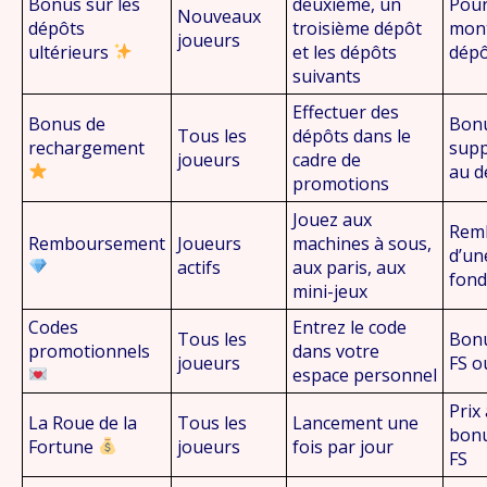
Bonus sur les
deuxième, un
Pour
Nouveaux
dépôts
troisième dépôt
mon
joueurs
ultérieurs
et les dépôts
dépô
suivants
Effectuer des
Bonus de
Bon
Tous les
dépôts dans le
rechargement
supp
joueurs
cadre de
au d
promotions
Jouez aux
Rem
Remboursement
Joueurs
machines à sous,
d’un
actifs
aux paris, aux
fond
mini-jeux
Codes
Entrez le code
Tous les
Bonu
promotionnels
dans votre
joueurs
FS o
espace personnel
Prix 
La Roue de la
Tous les
Lancement une
bonu
Fortune
joueurs
fois par jour
FS