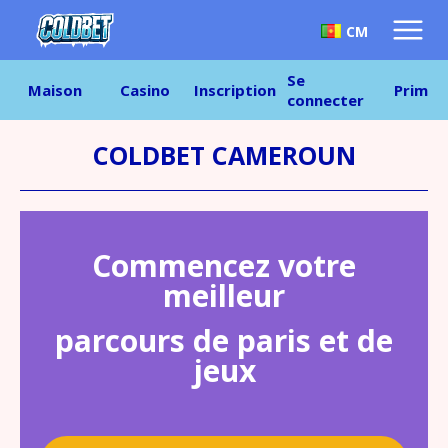
CM
Se
Maison
Casino
Inscription
Prime
connecter
COLDBET CAMEROUN
Commencez votre
meilleur
parcours de paris et de
jeux