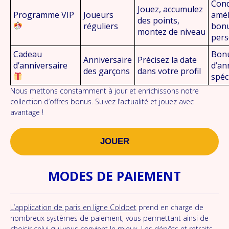
Cond
Jouez, accumulez
Programme VIP
Joueurs
amél
des points,
réguliers
bon
montez de niveau
pers
Cadeau
Bon
Anniversaire
Précisez la date
d’anniversaire
d’an
des garçons
dans votre profil
spéc
Nous mettons constamment à jour et enrichissons notre
collection d’offres bonus. Suivez l’actualité et jouez avec
avantage !
JOUER
MODES DE PAIEMENT
L’application de paris en ligne Coldbet
prend en charge de
nombreux systèmes de paiement, vous permettant ainsi de
choisir celui qui vous convient le mieux. Les dépôts et retraits