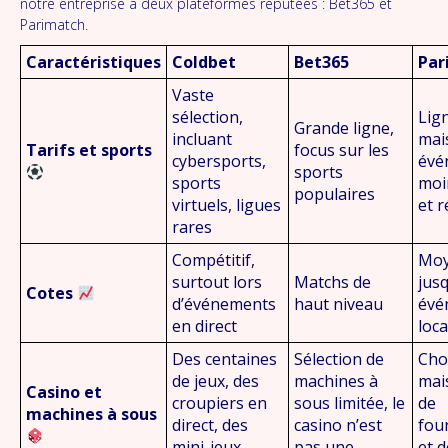
notre entreprise à deux plateformes réputées : Bet365 et
Parimatch.
Caractéristiques
Coldbet
Bet365
Par
Vaste
sélection,
Lign
Grande ligne,
incluant
mai
Tarifs et sports
focus sur les
cybersports,
évé
sports
sports
moi
populaires
virtuels, ligues
et 
rares
Compétitif,
Moy
surtout lors
Matchs de
jus
Cotes
d’événements
haut niveau
évé
en direct
loc
Des centaines
Sélection de
Cho
de jeux, des
machines à
mai
Casino et
croupiers en
sous limitée, le
de
machines à sous
direct, des
casino n’est
fou
mini-jeux
pas une
et d