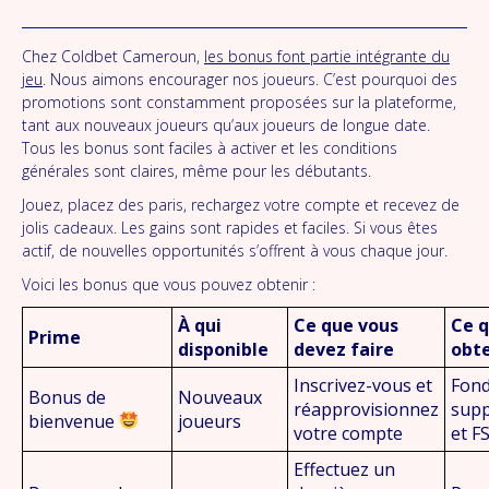
Chez Coldbet Cameroun,
les bonus font partie intégrante du
jeu
. Nous aimons encourager nos joueurs. C’est pourquoi des
promotions sont constamment proposées sur la plateforme,
tant aux nouveaux joueurs qu’aux joueurs de longue date.
Tous les bonus sont faciles à activer et les conditions
générales sont claires, même pour les débutants.
Jouez, placez des paris, rechargez votre compte et recevez de
jolis cadeaux. Les gains sont rapides et faciles. Si vous êtes
actif, de nouvelles opportunités s’offrent à vous chaque jour.
Voici les bonus que vous pouvez obtenir :
À qui
Ce que vous
Ce q
Prime
disponible
devez faire
obt
Inscrivez-vous et
Fon
Bonus de
Nouveaux
réapprovisionnez
supp
bienvenue
joueurs
votre compte
et F
Effectuez un