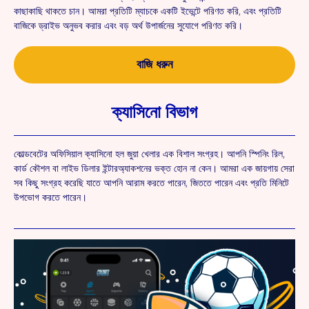
কাছাকাছি থাকতে চান। আমরা প্রতিটি ম্যাচকে একটি ইভেন্টে পরিণত করি, এবং প্রতিটি
বাজিকে ড্রাইভ অনুভব করার এবং বড় অর্থ উপার্জনের সুযোগে পরিণত করি।
বাজি ধরুন
ক্যাসিনো বিভাগ
কোল্ডবেটের অফিসিয়াল ক্যাসিনো হল জুয়া খেলার এক বিশাল সংগ্রহ। আপনি স্পিনিং রিল,
কার্ড কৌশল বা লাইভ ডিলার ইন্টারঅ্যাকশনের ভক্ত হোন না কেন। আমরা এক জায়গায় সেরা
সব কিছু সংগ্রহ করেছি যাতে আপনি আরাম করতে পারেন, জিততে পারেন এবং প্রতি মিনিটে
উপভোগ করতে পারেন।