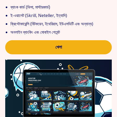
ব্যাংক কার্ড (ভিসা, মাস্টারকার্ড)
ই-ওয়ালেট (Skrill, Neteller, ইত্যাদি)
ক্রিপ্টোকারেন্সি (বিটকয়েন, ইথেরিয়াম, ইউএসডিটি এবং অন্যান্য)
অনলাইন ব্যাংকিং এবং মোবাইল পেমেন্ট
খেলা