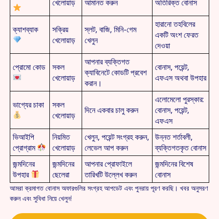
খেলোয়াড়
আমানত করুন
অতিরিক্ত বোনাস
হারানো তহবিলের
ক্যাশব্যাক
সক্রিয়
স্লট, বাজি, মিনি-গেম
একটি অংশ ফেরত
খেলোয়াড়
খেলুন
দেওয়া
আপনার ব্যক্তিগত
প্রোমো কোড
সকল
বোনাস, পয়েন্ট,
ক্যাবিনেটে কোডটি প্রবেশ
খেলোয়াড়
এফএস অথবা উপহার
করান।
এলোমেলো পুরস্কার:
ভাগ্যের চাকা
সকল
দিনে একবার চালু করুন
বোনাস, পয়েন্ট,
খেলোয়াড়
এফএস
ভিআইপি
নিয়মিত
খেলুন, পয়েন্ট সংগ্রহ করুন,
উন্নত শর্তাবলী,
প্রোগ্রাম
খেলোয়াড়
লেভেল আপ করুন
ব্যক্তিগতকৃত বোনাস
জন্মদিনের
জন্মদিনের
আপনার প্রোফাইলে
জন্মদিনের বিশেষ
উপহার
ছেলেরা
তারিখটি উল্লেখ করুন
বোনাস
আমরা ক্রমাগত বোনাস অফারগুলির সংগ্রহ আপডেট এবং পুনরায় পূরণ করছি। খবর অনুসরণ
করুন এবং সুবিধা নিয়ে খেলুন!