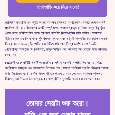
তাড়াতাড়ি করে নিয়ে এসো!
কোল্ডবেট হল বাজি এবং জুয়ার জগতে আপনার বিশ্বস্ত পথপ্রদর্শক। আমরা কেবল একটি
প্ল্যাটফর্ম নই, বরং বিনোদনের একটি সম্পূর্ণ জগৎ, যেখানে প্রত্যেকে নিজের জন্য কিছু খুঁজে
পেতে পারে: পরিচিত রিল থেকে শুরু করে গতিশীল রিয়েল-টাইম বাজি পর্যন্ত। আমাদের
ইতিহাস শুরু হয়েছিল বাজিকে সুবিধাজনক, ন্যায্য এবং সত্যিই আকর্ষণীয় করে তোলার ধারণা
দিয়ে। আমরা দ্রুত বৃদ্ধি পাচ্ছি এবং ইতিমধ্যেই সারা বিশ্বে জনপ্রিয় হয়ে উঠেছি।
খেলোয়াড়রা আমাদের স্থিতিশীলতা, সমৃদ্ধ নির্বাচন এবং অবশ্যই নিরাপত্তার জন্য আমাদের
বেছে নেয়।
কোল্ডবেট ওয়েবসাইটটি একটি আন্তর্জাতিক লাইসেন্সের অধীনে পরিচালিত হয়, যা গেমিং
প্রক্রিয়ার স্বচ্ছতা এবং ন্যায্যতার নিশ্চয়তা দেয়। সমস্ত প্রক্রিয়া স্বাধীন নিয়ন্ত্রক সংস্থা
দ্বারা নিয়ন্ত্রিত হয়। আপনি নিশ্চিত থাকতে পারেন যে আমাদের সাথে আপনার অভিজ্ঞতা
নিরাপদ, আইনি এবং উপভোগ্য হবে। আগ্রহী? তাড়াতাড়ি করুন এবং যোগদান করুন!
তোমার সেরাটা শুরু করো।
বাজি এবং জুয়া খেলার যাত্রা