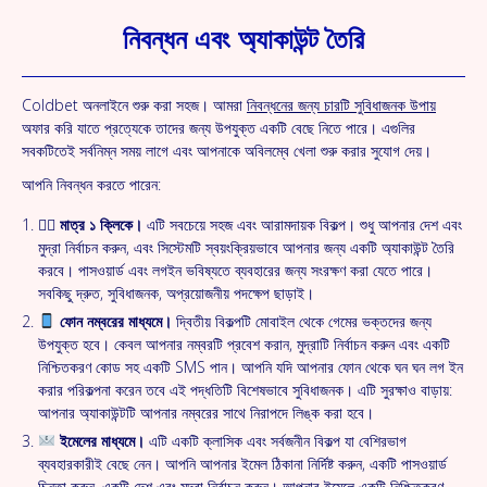
নিবন্ধন এবং অ্যাকাউন্ট তৈরি
Coldbet অনলাইনে শুরু করা সহজ। আমরা
নিবন্ধনের জন্য চারটি সুবিধাজনক উপায়
অফার করি যাতে প্রত্যেকে তাদের জন্য উপযুক্ত একটি বেছে নিতে পারে। এগুলির
সবকটিতেই সর্বনিম্ন সময় লাগে এবং আপনাকে অবিলম্বে খেলা শুরু করার সুযোগ দেয়।
আপনি নিবন্ধন করতে পারেন:
১️⃣
মাত্র ১ ক্লিকে।
এটি সবচেয়ে সহজ এবং আরামদায়ক বিকল্প। শুধু আপনার দেশ এবং
মুদ্রা নির্বাচন করুন, এবং সিস্টেমটি স্বয়ংক্রিয়ভাবে আপনার জন্য একটি অ্যাকাউন্ট তৈরি
করবে। পাসওয়ার্ড এবং লগইন ভবিষ্যতে ব্যবহারের জন্য সংরক্ষণ করা যেতে পারে।
সবকিছু দ্রুত, সুবিধাজনক, অপ্রয়োজনীয় পদক্ষেপ ছাড়াই।
ফোন নম্বরের মাধ্যমে।
দ্বিতীয় বিকল্পটি মোবাইল থেকে গেমের ভক্তদের জন্য
উপযুক্ত হবে। কেবল আপনার নম্বরটি প্রবেশ করান, মুদ্রাটি নির্বাচন করুন এবং একটি
নিশ্চিতকরণ কোড সহ একটি SMS পান। আপনি যদি আপনার ফোন থেকে ঘন ঘন লগ ইন
করার পরিকল্পনা করেন তবে এই পদ্ধতিটি বিশেষভাবে সুবিধাজনক। এটি সুরক্ষাও বাড়ায়:
আপনার অ্যাকাউন্টটি আপনার নম্বরের সাথে নিরাপদে লিঙ্ক করা হবে।
ইমেলের মাধ্যমে।
এটি একটি ক্লাসিক এবং সর্বজনীন বিকল্প যা বেশিরভাগ
ব্যবহারকারীই বেছে নেন। আপনি আপনার ইমেল ঠিকানা নির্দিষ্ট করুন, একটি পাসওয়ার্ড
চিন্তা করুন, একটি দেশ এবং মুদ্রা নির্বাচন করুন। আপনার ইমেলে একটি নিশ্চিতকরণ