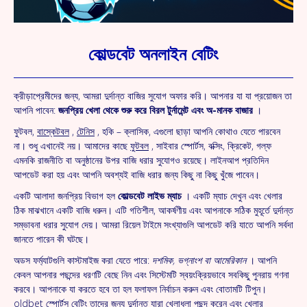
কোল্ডবেট অনলাইন বেটিং
ক্রীড়াপ্রেমীদের জন্য, আমরা দুর্দান্ত বাজির সুযোগ অফার করি। আপনার যা যা প্রয়োজন তা
আপনি পাবেন:
জনপ্রিয় খেলা থেকে শুরু করে বিরল টুর্নামেন্ট এবং অ-মানক বাজার
।
ফুটবল,
বাস্কেটবল
,
টেনিস
, হকি – ক্লাসিক, এগুলো ছাড়া আপনি কোথাও যেতে পারবেন
না। শুধু এখানেই নয়। আমাদের কাছে
ফুটবল
, সাইবার স্পোর্টস, বক্সিং, ক্রিকেট, গল্ফ
এমনকি রাজনীতি বা অনুষ্ঠানের উপর বাজি ধরার সুযোগও রয়েছে। লাইনআপ প্রতিদিন
আপডেট করা হয় এবং আপনি অবশ্যই বাজি ধরার জন্য কিছু না কিছু খুঁজে পাবেন।
একটি আলাদা জনপ্রিয় বিভাগ হল
কোল্ডবেট লাইভ ম্যাচ
। একটি ম্যাচ দেখুন এবং খেলার
ঠিক মাঝখানে একটি বাজি ধরুন। এটি গতিশীল, আকর্ষণীয় এবং আপনাকে সঠিক মুহূর্তে দুর্দান্ত
সম্ভাবনা ধরার সুযোগ দেয়। আমরা রিয়েল টাইমে সংখ্যাগুলি আপডেট করি যাতে আপনি সর্বদা
জানতে পারেন কী ঘটছে।
অডস ফর্ম্যাটগুলি কাস্টমাইজ করা যেতে পারে:
দশমিক, ভগ্নাংশ বা আমেরিকান
। আপনি
কেবল আপনার পছন্দের ধরণটি বেছে নিন এবং সিস্টেমটি স্বয়ংক্রিয়ভাবে সবকিছু পুনরায় গণনা
করবে। আপনাকে যা করতে হবে তা হল ফলাফল নির্বাচন করুন এবং বোতামটি টিপুন।
oldbet স্পোর্টস বেটিং তাদের জন্য দুর্দান্ত যারা খেলাধুলা পছন্দ করেন এবং খেলার