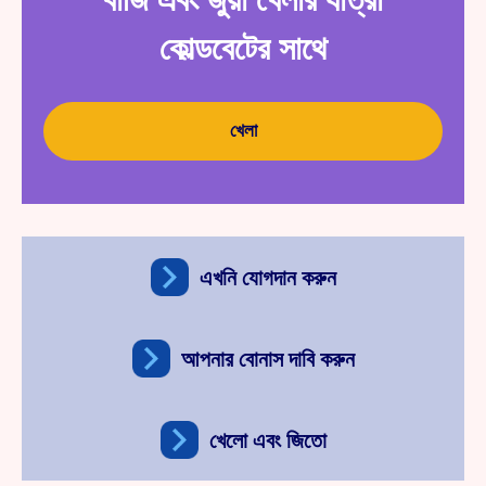
কোল্ডবেটের সাথে
খেলা
এখনি যোগদান করুন
আপনার বোনাস দাবি করুন
খেলো এবং জিতো