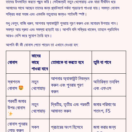
তাদের উৎসাহিত করতে পছন্দ করি। সেইজন্যই নতুন খেলোয়াড় এবং যারা দীর্ঘদিন ধরে
আমাদের সাথে আছেন তাদের জন্য প্ল্যাটফর্মে সর্বদা প্রচারণা পাওয়া যায়। সমস্ত বোনাস
সক্রিয় করা সহজ এবং এমনকি নতুনদের জন্যও শর্তাবলী স্পষ্ট।
শুধু খেলুন, বাজি ধরুন, আপনার অ্যাকাউন্ট পুনরায় পূরণ করুন এবং মনোরম উপহার পান।
সমস্ত আয় দ্রুত এবং সমস্যা ছাড়াই হয়। আপনি যদি সক্রিয় থাকেন, তাহলে প্রতিদিন
আরও বেশি করে সুযোগ তৈরি হবে।
আপনি কী কী বোনাস পেতে পারেন তা এখানে দেওয়া হল:
কাদের
বোনাস
কাছে
তোমাকে যা করতে হবে
তুমি যা পাবে
পাওয়া যাবে
আপনার অ্যাকাউন্ট নিবন্ধন
স্বাগতম
নতুন
অতিরিক্ত তহবিল
করুন এবং পুনরায় পূরণ
বোনাস
খেলোয়াড়
এবং এফএস
করুন
পরবর্তী জমার
নতুন
দ্বিতীয়, তৃতীয় এবং পরবর্তী
জমার পরিমাণের
উপর বোনাস
খেলোয়াড়
আমানত করুন
শতাংশ, FS
বোনাস পুনরায়
সকল
প্রচারের অংশ হিসেবে
জমা করার জন্য
লোড করুন