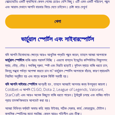
কোল্ডবেটের একটি ক্যাসিনো কেবল গেমের চেয়েও বেশি কিছু। এটি এমন একটি পরিবেশ, পছন্দ
এবং আরাম যেখানে আপনি বারবার ফিরে যেতে চাইবেন। চেষ্টা করে দেখুন!
খেলা
ভার্চুয়াল স্পোর্টস এবং সাইবারস্পোর্টস
যদি আপনি বিনোদনের ক্ষেত্রে আরও আধুনিক পদ্ধতি পছন্দ করেন, তাহলে আমরা আপনাকে
ভার্চুয়াল স্পোর্টসে
বাজি ধরার পরামর্শ দিচ্ছি । এগুলো বাস্তব ইভেন্টের কম্পিউটার সিমুলেশন:
ম্যাচ, দৌড়, দৌড়। সবকিছু দ্রুত, স্পষ্ট এবং বিরতি ছাড়াই। ফুটবল ম্যাচে বাজি ধরতে চান,
কিন্তু সন্ধ্যা পর্যন্ত অপেক্ষা করতে চান না? ভার্চুয়াল স্পোর্টস আপনাকে বাঁচায়, কারণ ম্যাচগুলি
নিয়মিত অনুষ্ঠিত হয় এবং মাত্র কয়েক মিনিট স্থায়ী হয়।
যদি আপনি সাইবার স্পোর্টসে
আগ্রহী হন , তাহলে আমরাই আপনার জন্য উপযুক্ত জায়গা।
Coldbet-এ আপনি CS:GO, Dota 2, League of Legends, Valorant,
StarCraft এবং আরও অনেক কিছুতে বাজি ধরতে পারেন। টুর্নামেন্ট চলছে এবং বাজির লাইন
প্রায় তাৎক্ষণিকভাবে আপডেট করা হয়।
আমরা বিভিন্ন ফর্ম্যাট অফার করি: ম্যাচ উইনার, সঠিক স্কোর, কার্ড, ফোরহ্যান্ড, টোটাল।
ক্লাসিক স্পোর্টসের মতো সবকিছু, কেবল আরও গতিশীল এবং তীক্ষ্ণ।