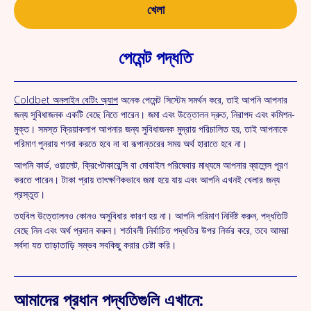
খেলা
পেমেন্ট পদ্ধতি
Coldbet অনলাইন বেটিং অ্যাপ
অনেক পেমেন্ট সিস্টেম সমর্থন করে, তাই আপনি আপনার
জন্য সুবিধাজনক একটি বেছে নিতে পারেন। জমা এবং উত্তোলন দ্রুত, নিরাপদ এবং কমিশন-
মুক্ত। সমস্ত ক্রিয়াকলাপ আপনার জন্য সুবিধাজনক মুদ্রায় পরিচালিত হয়, তাই আপনাকে
পরিমাণ পুনরায় গণনা করতে হবে না বা রূপান্তরের সময় অর্থ হারাতে হবে না।
আপনি কার্ড, ওয়ালেট, ক্রিপ্টোকারেন্সি বা মোবাইল পরিষেবার মাধ্যমে আপনার ব্যালেন্স পূরণ
করতে পারেন। টাকা প্রায় তাৎক্ষণিকভাবে জমা হয়ে যায় এবং আপনি এখনই খেলার জন্য
প্রস্তুত।
তহবিল উত্তোলনও কোনও অসুবিধার কারণ হয় না। আপনি পরিমাণ নির্দিষ্ট করুন, পদ্ধতিটি
বেছে নিন এবং অর্থ প্রদান করুন। শর্তাবলী নির্বাচিত পদ্ধতির উপর নির্ভর করে, তবে আমরা
সর্বদা যত তাড়াতাড়ি সম্ভব সবকিছু করার চেষ্টা করি।
আমাদের প্রধান পদ্ধতিগুলি এখানে: