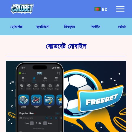
BD
হোমপেজ
ক্যাসিনো
নিবন্ধন
লগইন
বোনাস
কোল্ডবেট মোবাইল