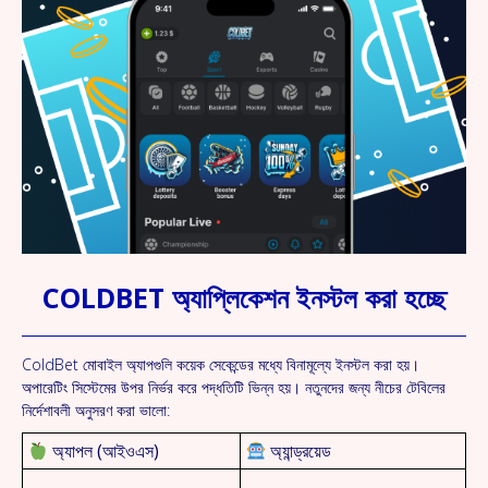
COLDBET অ্যাপ্লিকেশন ইনস্টল করা হচ্ছে
ColdBet মোবাইল অ্যাপগুলি কয়েক সেকেন্ডের মধ্যে বিনামূল্যে ইনস্টল করা হয়।
অপারেটিং সিস্টেমের উপর নির্ভর করে পদ্ধতিটি ভিন্ন হয়। নতুনদের জন্য নীচের টেবিলের
নির্দেশাবলী অনুসরণ করা ভালো:
অ্যাপল (আইওএস)
অ্যান্ড্রয়েড