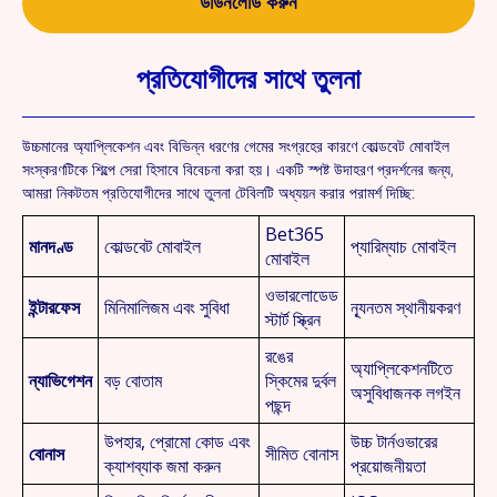
ডাউনলোড করুন
প্রতিযোগীদের সাথে তুলনা
উচ্চমানের অ্যাপ্লিকেশন এবং বিভিন্ন ধরণের গেমের সংগ্রহের কারণে কোল্ডবেট মোবাইল
সংস্করণটিকে শিল্পে সেরা হিসাবে বিবেচনা করা হয়। একটি স্পষ্ট উদাহরণ প্রদর্শনের জন্য,
আমরা নিকটতম প্রতিযোগীদের সাথে তুলনা টেবিলটি অধ্যয়ন করার পরামর্শ দিচ্ছি:
Bet365
মানদণ্ড
কোল্ডবেট মোবাইল
প্যারিম্যাচ মোবাইল
মোবাইল
ওভারলোডেড
ইন্টারফেস
মিনিমালিজম এবং সুবিধা
ন্যূনতম স্থানীয়করণ
স্টার্ট স্ক্রিন
রঙের
অ্যাপ্লিকেশনটিতে
ন্যাভিগেশন
বড় বোতাম
স্কিমের দুর্বল
অসুবিধাজনক লগইন
পছন্দ
উপহার, প্রোমো কোড এবং
উচ্চ টার্নওভারের
বোনাস
সীমিত বোনাস
ক্যাশব্যাক জমা করুন
প্রয়োজনীয়তা