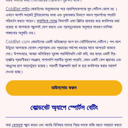
ColdBet লগইন
মোবাইলের অনুমোদনের পরে অ্যাপ্লিকেশনের মূল সেটিংস খোলা হয় ।
এখানে আপনি সহজেই ইন্টারফেসের ভাষা এবং বুকমেকার বিভাগে অডস প্রদর্শনের পদ্ধতি
পরিবর্তন করতে পারেন।
ক্যাসিনো গেমের
বিভাগটি এমন ফিল্টার ব্যবহার করে কনফিগার করা
হয়েছে যা আপনাকে পছন্দসই যোগ করতে এবং প্রস্তুতকারক অনুসারে সাধারণ তালিকা
সাজানোর অনুমতি দেয়।
ColdBet com মোবাইলের একটি অবিচ্ছেদ্য অংশ হল নোটিফিকেশন সেটিংস। পপ-আপ
উইন্ডো আপনাকে বোনাস প্রোগ্রাম এবং প্রচারের সর্বশেষ খবরের সাথে আপডেট থাকতে
দেয়। উপসংহারে, আমরা অতিরিক্ত সুরক্ষা পরামিতিগুলি নোট করি, যার মধ্যে একটি দ্বি-
ফ্যাক্টর প্রমাণীকরণ সরঞ্জাম, পাশাপাশি স্থানীয় সুরক্ষা পদ্ধতি, যেমন একটি ফেস স্ক্যানার এবং
আঙুলের ছাপ অন্তর্ভুক্ত রয়েছে। পরবর্তী বিকল্পগুলি ব্যর্থ না হয়ে কনফিগার করার পরামর্শ
দেওয়া হচ্ছে।
ডাউনলোড করুন
কোল্ডবেট অ্যাপে স্পোর্টস বেটিং
যারা
খেলাধুলা
পছন্দ করেন এবং অর্থের বিনিময়ে তাদের প্রিয় দলকে বাজি ধরতে সহায়তা করতে