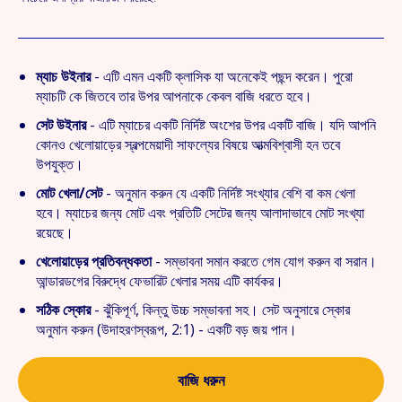
ম্যাচ উইনার
- এটি এমন একটি ক্লাসিক যা অনেকেই পছন্দ করেন। পুরো
ম্যাচটি কে জিতবে তার উপর আপনাকে কেবল বাজি ধরতে হবে।
সেট উইনার
- এটি ম্যাচের একটি নির্দিষ্ট অংশের উপর একটি বাজি। যদি আপনি
কোনও খেলোয়াড়ের স্বল্পমেয়াদী সাফল্যের বিষয়ে আত্মবিশ্বাসী হন তবে
উপযুক্ত।
মোট খেলা/সেট
- অনুমান করুন যে একটি নির্দিষ্ট সংখ্যার বেশি বা কম খেলা
হবে। ম্যাচের জন্য মোট এবং প্রতিটি সেটের জন্য আলাদাভাবে মোট সংখ্যা
রয়েছে।
খেলোয়াড়ের প্রতিবন্ধকতা
- সম্ভাবনা সমান করতে গেম যোগ করুন বা সরান।
আন্ডারডগের বিরুদ্ধে ফেভারিট খেলার সময় এটি কার্যকর।
সঠিক স্কোর
- ঝুঁকিপূর্ণ, কিন্তু উচ্চ সম্ভাবনা সহ। সেট অনুসারে স্কোর
অনুমান করুন (উদাহরণস্বরূপ, 2:1) - একটি বড় জয় পান।
বাজি ধরুন