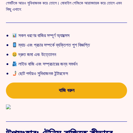
গেমটিকে আরও সুবিধাজনক করে তোলে। মোবাইল গেমিংকে আরামদায়ক করে তোলে এমন
কিছু এখানে:
সকল ধরণের বাজির সম্পূর্ণ অ্যাক্সেস
ম্যাচ এবং প্রচার সম্পর্কে ব্যক্তিগত পুশ বিজ্ঞপ্তি
দ্রুত জমা এবং উত্তোলন
লাইভ বাজি এবং সম্প্রচারের জন্য সমর্থন
ছোট পর্দায়ও সুবিধাজনক ইন্টারফেস
বাজি ধরুন