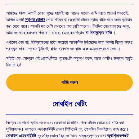
আমাদের সাথে, আপনি কেবল সুদের সাথেই নয়, লাভের সাথেও বাজি ধরতে পারেন! শুরুতেই,
আপনি একটি
স্বাগত বোনাস
পেতে পারেন যা যেকোনো টেনিস ম্যাচে বাজি ধরার জন্য ব্যবহার
করা যেতে পারে। আপনি যত বেশি খেলবেন, তত বেশি পাবেন। নিয়মিত খেলোয়াড়দের জন্য,
আমাদের কাছে চমৎকার প্রচারণা রয়েছে, যেমন ক্যাশব্যাক
বা বিনামূল্যের বাজি
।
এখানেই শেষ নয়! উইম্বলডনের মতো সবচেয়ে আইকনিক টুর্নামেন্টের জন্য আমরা বিশেষ অফার
প্রস্তুত করি – প্রধান টুর্নামেন্ট, বর্ধিত ব্যবধান সহ বাজি এবং অনন্য প্রোমো কোড।
সাইটে এবং সোশ্যাল নেটওয়ার্কগুলিতে প্রচারগুলি অনুসরণ করুন, যাতে একটিও উজ্জ্বল ইভেন্ট
মিস না হয়!
বাজি ধরুন
মোবাইল বেটিং
বিশ্বের যেকোনো স্থান থেকে এবং যেকোনো ডিভাইস থেকে টেনিস কোল্ডবেটে বাজি ধরা
সুবিধাজনক। আমাদের ওয়েবসাইটটি কেবল পিসিতেই নয়, মোবাইল ডিভাইসেও কাজ করে।
মোবাইল ওয়েবসাইটটি
স্বয়ংক্রিয়ভাবে স্ক্রিনের সাথে সামঞ্জস্যপূর্ণ হয় এবং
অ্যাপ্লিকেশনটি