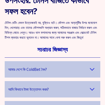
উপসংহার: টেনিস বাজিতে কীভাবে
সফল হবেন?
টেনিস বেটিং কেবল উত্তেজনাই নয়, যুক্তিও বটে। কৌশল এবং অন্তর্দৃষ্টির উপর মনোযোগ
দিন, খেলোয়াড় এবং তাদের কৌশলগুলি অধ্যয়ন করুন, সঠিকভাবে বাজার নির্বাচন করুন এবং
বিভিন্ন মোডে খেলুন। আরও ভাল ফলাফলের জন্য আমাদের সরঞ্জাম এবং কোল্ডবেট টেনিস
টিপস ব্যবহার করতে ভুলবেন না। আমাদের সাথে খেলা শুরু করুন এবং জিতুন!
সচরাচর জিজ্ঞাস্য
আমার দেশে কি ColdBet বৈধ?
আমি কিভাবে টাকা উত্তোলন করব?