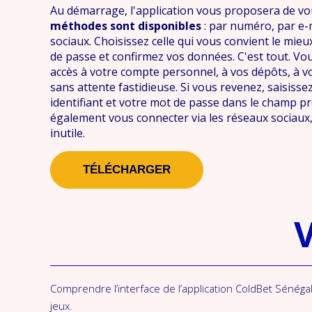
Au démarrage, l'application vous proposera de vou
méthodes sont disponibles
: par numéro, par e-m
sociaux. Choisissez celle qui vous convient le mieu
de passe et confirmez vos données. C'est tout. V
accès à votre compte personnel, à vos dépôts, à vo
sans attente fastidieuse. Si vous revenez, saisiss
identifiant et votre mot de passe dans le champ pr
également vous connecter via les réseaux sociau
inutile.
TÉLÉCHARGER
Comprendre l’interface de l’application ColdBet Sénégal p
jeux.