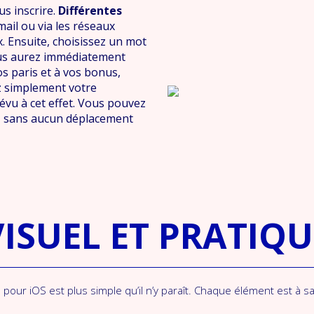
s inscrire.
Différentes
ail ou via les réseaux
x. Ensuite, choisissez un mot
ous aurez immédiatement
s paris et à vos bonus,
ez simplement votre
évu à cet effet. Vous pouvez
x, sans aucun déplacement
VISUEL ET PRATIQU
our iOS est plus simple qu’il n’y paraît. Chaque élément est à sa pl