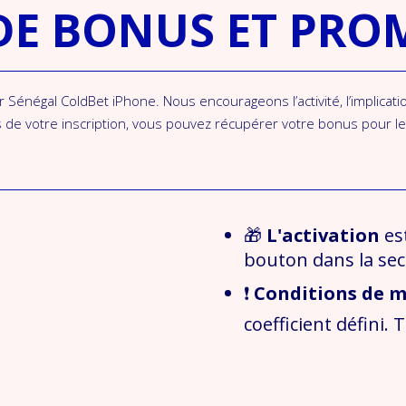
DE BONUS ET PR
énégal ColdBet iPhone. Nous encourageons l’activité, l’implicatio
s de votre inscription, vous pouvez récupérer votre bonus pour le
🎁
L'activation
es
bouton dans la sec
❗
Conditions de m
coefficient défini.