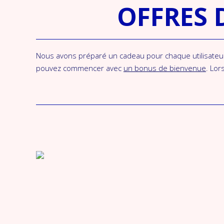
OFFRES 
Nous avons préparé un cadeau pour chaque utilisateur S
pouvez commencer avec
un bonus de bienvenue
. Lor