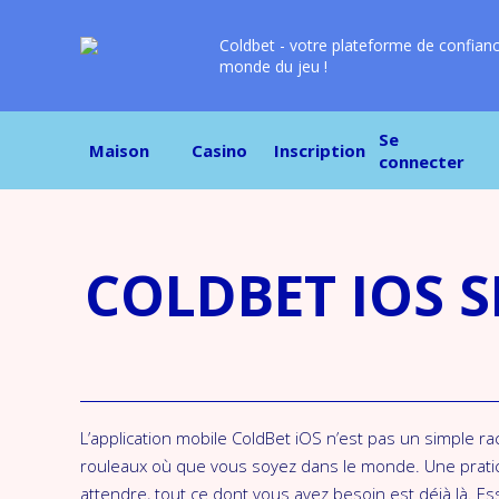
Coldbet - votre plateforme de confianc
monde du jeu !
Se
Maison
Casino
Inscription
connecter
COLDBET IOS S
L’application mobile ColdBet iOS n’est pas un simple ra
rouleaux où que vous soyez dans le monde. Une praticité
attendre, tout ce dont vous avez besoin est déjà là. Ess