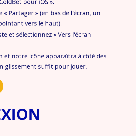
ColdBet pour iOS ».
ône « Partager » (en bas de l'écran, un
pointant vers le haut).
liste et sélectionnez « Vers l'écran
on et notre icône apparaîtra à côté des
n glissement suffit pour jouer.
EXION