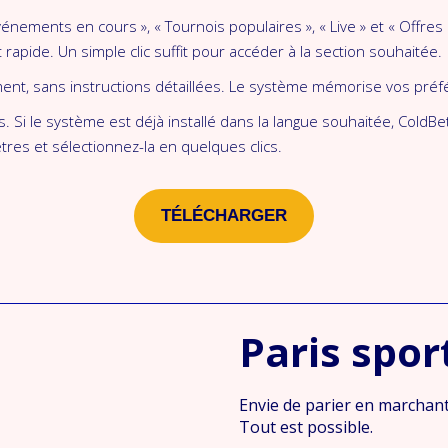
nements en cours », « Tournois populaires », « Live » et « Offres 
et rapide. Un simple clic suffit pour accéder à la section souhaitée.
ivement, sans instructions détaillées. Le système mémorise vos pr
. Si le système est déjà installé dans la langue souhaitée, Cold
es et sélectionnez-la en quelques clics.
TÉLÉCHARGER
Paris spor
Envie de parier en marchant
Tout est possible.