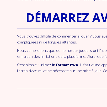
DÉMARREZ AV
Vous trouvez difficile de commencer à jouer ? Vous avez 
compliquées ni de longues attentes.
Nous comprenons que de nombreux joueurs ont l’habitude
en raison des limitations de la plateforme. Alors, que fa
C’est simple : utilisez
le format PWA
. Il s’agit d’une
l’écran d’accueil et ne nécessite aucune mise à jour. C