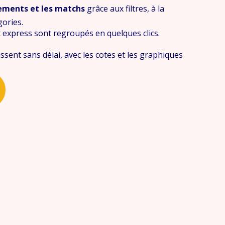
ments et les matchs
grâce aux filtres, à la
ories.
t express sont regroupés en quelques clics.
ssent sans délai, avec les cotes et les graphiques