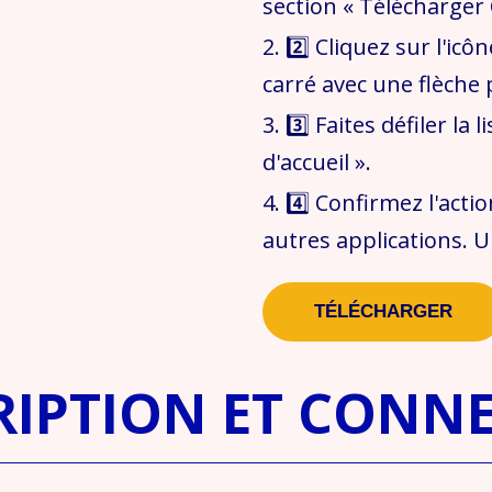
section « Télécharger 
2. 2️⃣ Cliquez sur l'ic
carré avec une flèche 
3. 3️⃣ Faites défiler la 
d'accueil ».
4. 4️⃣ Confirmez l'acti
autres applications. U
TÉLÉCHARGER
RIPTION ET CONN