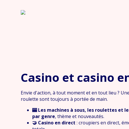
Casino et casino en
Envie d'action, à tout moment et en tout lieu ? U
roulette sont toujours à portée de main.
🎰 Les machines à sous, les roulettes et l
par genre
, thème et nouveautés.
🤝 Casino en direct
: croupiers en direct, é