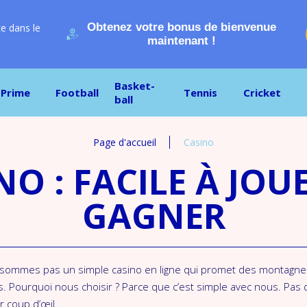
Obtenez votre bonus de bienvenue
e dans le
maintenant !
Basket-
Prime
Football
Tennis
Cricket
ball
Page d'accueil
Casino
O : FACILE À JO
GAGNER
ommes pas un simple casino en ligne qui promet des montagnes 
res. Pourquoi nous choisir ? Parce que c’est simple avec nous. Pa
r coup d’œil.