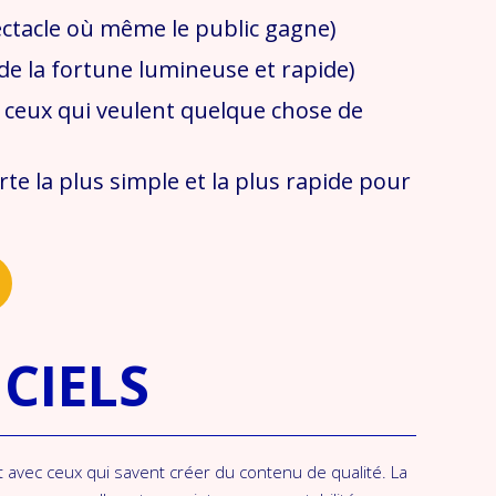
ctacle où même le public gagne)
e la fortune lumineuse et rapide)
ceux qui veulent quelque chose de
rte la plus simple et la plus rapide pour
CIELS
avec ceux qui savent créer du contenu de qualité. La