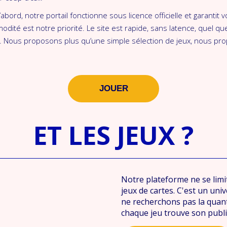
abord, notre portail fonctionne sous licence officielle et garantit 
dité est notre priorité. Le site est rapide, sans latence, quel que
le. Nous proposons plus qu’une simple sélection de jeux, nous 
JOUER
ET LES JEUX ?
Notre plateforme ne se limi
jeux de cartes. C'est un un
ne recherchons pas la quant
chaque jeu trouve son publi