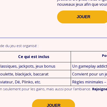
nouveaux jeux afin que vous 
JOUER
e du jeu est organisé :
Po
Ce qui est inclus
lassiques, jackpots, jeux bonus
Un gameplay addict
oulette, blackjack, baccarat
Convient pour un je
viateur, Dé, Plinko, etc.
Règles minimales –
on seulement pour les gains, mais aussi pour l’ambiance.
Rejoigne
JOUER