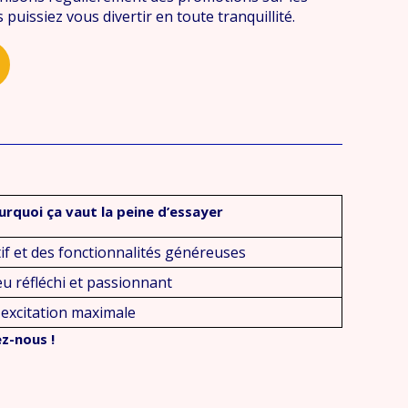
puissiez vous divertir en toute tranquillité.
urquoi ça vaut la peine d’essayer
if et des fonctionnalités généreuses
u réfléchi et passionnant
 excitation maximale
z-nous !