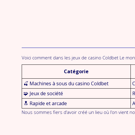
Voici comment dans les jeux de casino Coldbet Le mond
Catégorie
🍒 Machines à sous du casino Coldbet
C
🧩 Jeux de société
R
🔝 Rapide et arcade
A
Nous sommes fiers d’avoir créé un lieu où l’on vient n