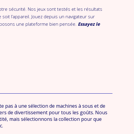
votre sécurité. Nos jeux sont testés et les résultats
 soit l’appareil. Jouez depuis un navigateur sur
proposons une plateforme bien pensée.
Essayez le
te pas à une sélection de machines à sous et de
ivers de divertissement pour tous les goûts. Nous
ité, mais sélectionnons la collection pour que
c.