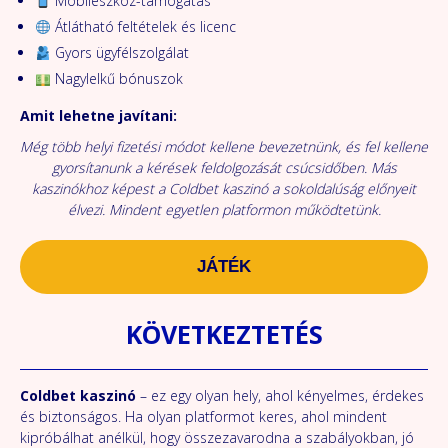
Mobileszköz-támogatás
Átlátható feltételek és licenc
Gyors ügyfélszolgálat
Nagylelkű bónuszok
Amit lehetne javítani:
Még több helyi fizetési módot kellene bevezetnünk, és fel kellene
gyorsítanunk a kérések feldolgozását csúcsidőben. Más
kaszinókhoz képest a Coldbet kaszinó a sokoldalúság előnyeit
élvezi. Mindent egyetlen platformon működtetünk.
JÁTÉK
KÖVETKEZTETÉS
Coldbet kaszinó
– ez egy olyan hely, ahol kényelmes, érdekes
és biztonságos. Ha olyan platformot keres, ahol mindent
kipróbálhat anélkül, hogy összezavarodna a szabályokban, jó