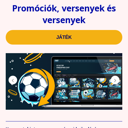
Promóciók, versenyek és
versenyek
JÁTÉK