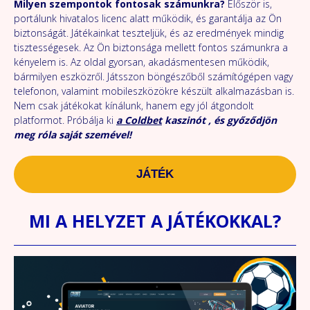
Milyen szempontok fontosak számunkra?
Először is,
portálunk hivatalos licenc alatt működik, és garantálja az Ön
biztonságát. Játékainkat teszteljük, és az eredmények mindig
tisztességesek. Az Ön biztonsága mellett fontos számunkra a
kényelem is. Az oldal gyorsan, akadásmentesen működik,
bármilyen eszközről. Játsszon böngészőből számítógépen vagy
telefonon, valamint mobileszközökre készült alkalmazásban is.
Nem csak játékokat kínálunk, hanem egy jól átgondolt
platformot. Próbálja ki
a Coldbet
kaszinót , és győződjön
meg róla saját szemével!
JÁTÉK
MI A HELYZET A JÁTÉKOKKAL?